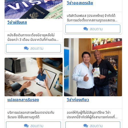
วีซ่าออสเตรเลีย
บริษัทวีเอฟเอส (ประเทศไทย) จำกัดได้
รับการแต่งตั้งจากสถานฑูตออสเตรเลีย
วีซ่าฝรั่งเศส
ประจำประเทศไทย
สอบถาม
หนังสือเดินทางจะต้องมีอายุเหลือไม่
น้อยกว่า 3 เดือน นับจากวันที่ท่านเดิน
ทางออกจากเขตประเทศเชงเก้น
สอบถาม
วีซ่าท่องเที่ยว
แปลเอกสารรับรอง
ออกให้กับผู้ที่ไม่มีสัญชาติไทย วีซ่า
บริการแปลเอกสารพร้อมตราประทับ
ประเภทนี้จำกัดให้ผู้ถือสามารถท่องเที่ยว
รับรอง ใช้ยื่นสถานทูตได้
และไม่อนุญาตให้มีการทำงานหรือทำ
สอบถาม
สอบถาม
ธุรกิจในประเทศ