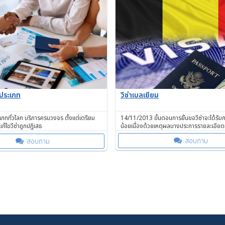
วีซ่าเบลเยี่ยม
กประเภท
14/11/2013 ขั้นตอนการยื่นขอวีซ่าจะได้รับก
ะเภททั่วโลก บริการครบวงจร ตั้งแต่เตรียม
น้อยเนื่องด้วยเหตุผลบางประการรายละเอียดเพิ่
 แก้ไขวีซ่าถูกปฏิเสธ
เว็บไซต์
สอบถาม
สอบถาม