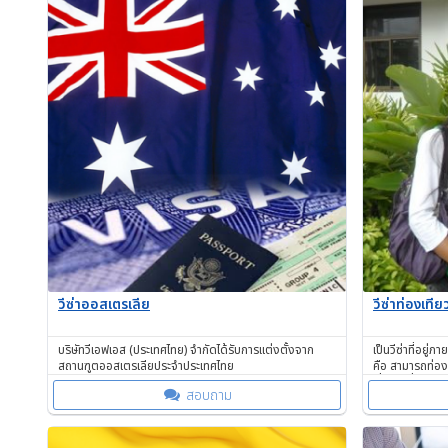
วีซ่าออสเตรเลีย
วีซ่าท่องเที
บริษัทวีเอฟเอส (ประเทศไทย) จำกัดได้รับการแต่งตั้งจาก
เป็นวีซ่าที่อยู
สถานฑูตออสเตรเลียประจำประเทศไทย
คือ สามารถท่อง
เงื่อนไขที่กำหนด
สอบถาม