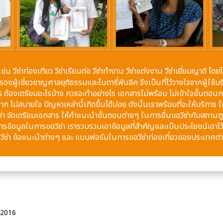
เช่น วีซ่าท่องเทียว วีซ่าเรียนต่อ วีซ่าทำงาน วีซ่าแต่งงาน วีซ่าเยี่ยมญา
งผู้เชี่ยวชาญศาลยุติธรรมและโนตารี่พับลิค จึงเป็นที่ไว้วางใจจากผู้ใช
สาร ต้องเตรียมอะไรบ้าง ควรจะทำอย่างไร เอกสารไม่พร้อม ไม่เข้าใจขั้นตอนกา
 ไม่สบายใจ ปัญหาเหล่านี้เกิดขึ้นได้บ่อย ดังนั้นเราพร้อมที่จะให้บริกา
ซ่า จัดเตรียมเอกสาร ให้คำแนะนำขั้นตอนต่างๆ ในการยื่นขอวีซ่ากับสถานฑูต
การข้อมูลในการขอวีซ่า เรารวบรวมเอาข้อมูลที่สำคัญและเป็นประโยชน์เอาไว้ 
่นวีซ่า ข้อแนะนำต่างๆ และ แบบฟอร์มในการขอวีซ่าท่องเที่ยวของประเทศต่
์ 2016