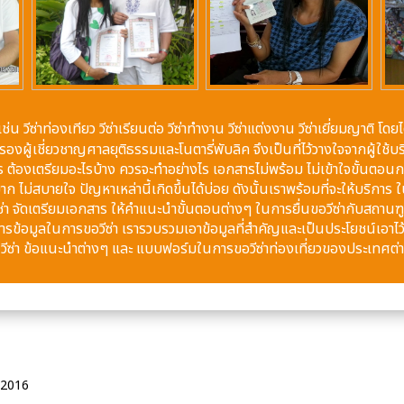
เช่น วีซ่าท่องเทียว วีซ่าเรียนต่อ วีซ่าทำงาน วีซ่าแต่งงาน วีซ่าเยี่ยมญา
งผู้เชี่ยวชาญศาลยุติธรรมและโนตารี่พับลิค จึงเป็นที่ไว้วางใจจากผู้ใช
สาร ต้องเตรียมอะไรบ้าง ควรจะทำอย่างไร เอกสารไม่พร้อม ไม่เข้าใจขั้นตอนกา
 ไม่สบายใจ ปัญหาเหล่านี้เกิดขึ้นได้บ่อย ดังนั้นเราพร้อมที่จะให้บริกา
ซ่า จัดเตรียมเอกสาร ให้คำแนะนำขั้นตอนต่างๆ ในการยื่นขอวีซ่ากับสถานฑูต
การข้อมูลในการขอวีซ่า เรารวบรวมเอาข้อมูลที่สำคัญและเป็นประโยชน์เอาไว้ 
่นวีซ่า ข้อแนะนำต่างๆ และ แบบฟอร์มในการขอวีซ่าท่องเที่ยวของประเทศต่
์ 2016