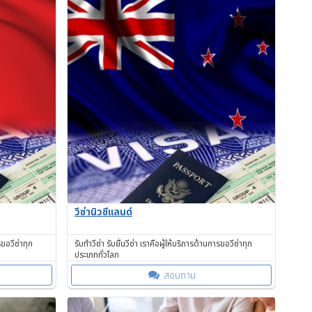
วีซ่านิวซีแลนด์
รขอวีซ่าทุก
รับทำวีซ่า รับยื่นวีซ่า เราคือผู้ให้บริการด้านการขอวีซ่าทุก
ประเภททั่วโลก
สอบถาม