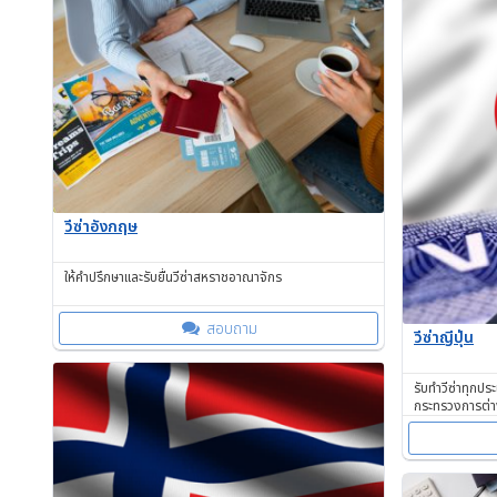
วีซ่าอังกฤษ
ให้คำปรึกษาและรับยื่นวีซ่าสหราชอาณาจักร
สอบถาม
วีซ่าญี่ปุ่น
รับทำวีซ่าทุกป
กระทรวงการต่า